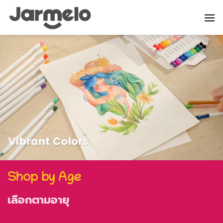
ข้าม
ไป
ยัง
เนื้อหา
ของ
เล่น
เสริม
พัฒนาการ
Shop by Age
เด็ก
Jarmelo
เลือกตามอายุ