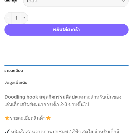
เลือกรุ่น
จำนวน Doodling For Boy And Girl สมุดระบายสี ชิ้น
หยิบใส่ตะกร้า
รายละเอียด
ข้อมูลเพิ่มเติม
Doodling book สมุดกิจกรรมศิลปะ
เหมาะสำหรับเป็นของ
เล่นเด็กเสริมพัฒนาการเด็ก 2-3 ขวบขึ้นไป
รายละเอียดสินค้า
หนังสือสอนวาดภาพปกชมพู / สีฟ้า สดใส สำหรับเด็กผู้