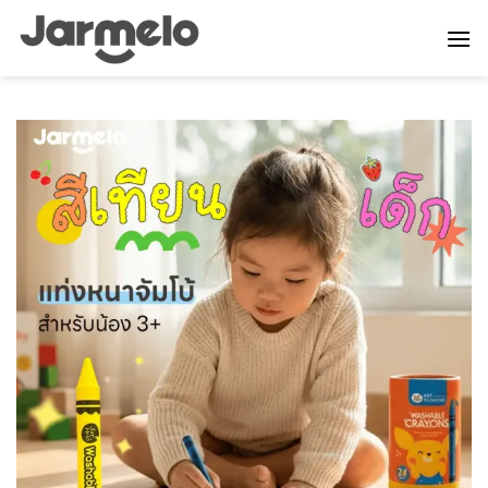
ข้าม
ไป
ยัง
เนื้อหา