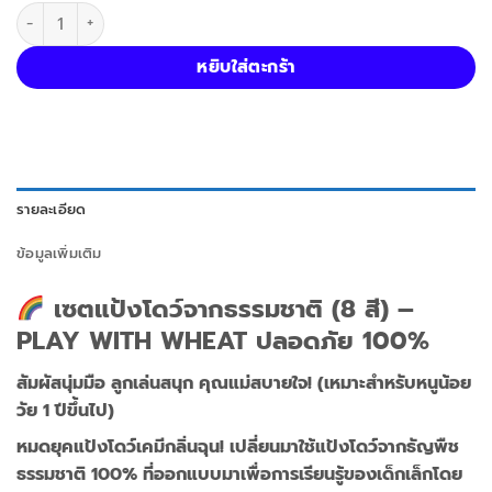
จำนวน Jarmelo เซตแป้งโดว์จากธรรมชาติ (8 สี) ปลอดภัย 100% PL
หยิบใส่ตะกร้า
รายละเอียด
ข้อมูลเพิ่มเติม
เซตแป้งโดว์จากธรรมชาติ (8 สี) –
PLAY WITH WHEAT ปลอดภัย 100%
สัมผัสนุ่มมือ ลูกเล่นสนุก คุณแม่สบายใจ! (เหมาะสำหรับหนูน้อย
วัย 1 ปีขึ้นไป)
หมดยุคแป้งโดว์เคมีกลิ่นฉุน! เปลี่ยนมาใช้แป้งโดว์จากธัญพืช
ธรรมชาติ 100% ที่ออกแบบมาเพื่อการเรียนรู้ของเด็กเล็กโดย