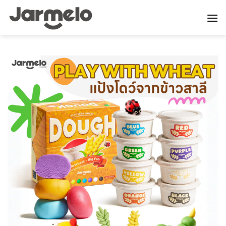
ข้าม
ไป
ยัง
เนื้อหา