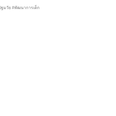
ะปฐมวัย #พัฒนาการเด็ก