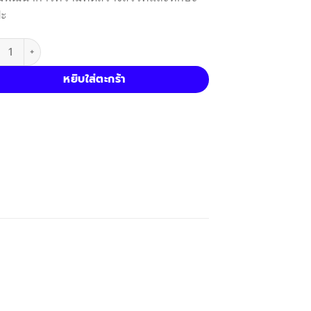
ปะ
น Jarmelo สีฟิงเกอร์เพ้นท์พร้อมสมุดกิจกรรมแบบพกพา Finger Painting
หยิบใส่ตะกร้า