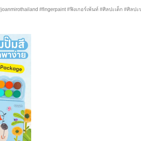
oanmirothailand #fingerpaint #ฟิงเกอร์เพ้นท์ #ศิลปะเด็ก #ศิลป