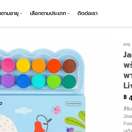
กตามอายุ
เลือกตามประเภท
ติดต่อเรา
อายุ
Ja
พ
พา
Li
4
฿
สีฟ
Joan
For
เสร